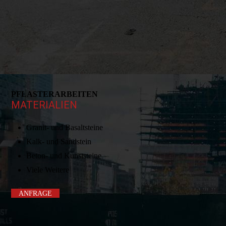
PFLASTERARBEITEN
MATERIALIEN
Granit- und Basaltsteine
Kalk- und Sandstein
Beton- und Kunststeine
Viele Weitere
ANFRAGE