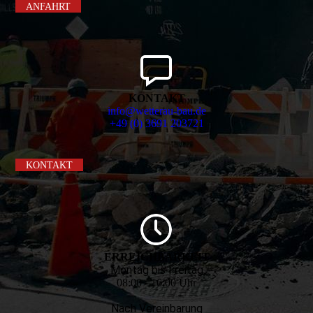
ANFAHRT
KONTAKT
info@wetterau-bau.de
+49 (0) 3691 203721
KONTAKT
ERREICHBARKEIT
Montag bis Freitag
08:00 - 16:00 Uhr
Nach Vereinbarung