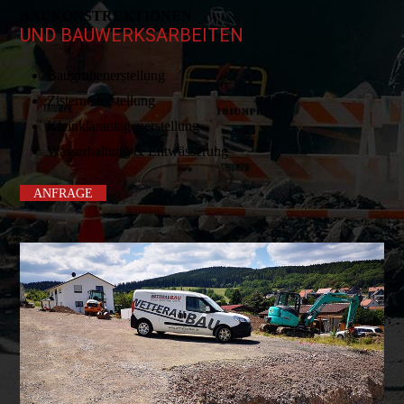
BAUKONSTRUK­TIONEN
UND BAUWERKSARBEITEN
Baugrubenerstellung
Zisternenerstellung
Kleinkläranlagenerstellung
Wasserhaltung & Entwässerung
ANFRAGE