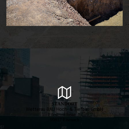
STANDORT
Wetterau BAU Hoch- & Tiefbau GmbH
Friedensstrasse 36
99817 Eisenach