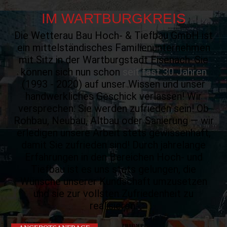
IM
WARTBURGKREIS
Die Wetterau Bau Hoch- & Tiefbau GmbH ist
ein mittel­ständisches Familien­unternehmen
mit Sitz in der Wart­burgstadt Eisenach. Sie
können sich nun schon
seit fast 30 Jahren
(1993 - 2020) auf unser Wissen und unser
hand­werk­liches Geschick ver­lassen! Wir
versprechen: Sie werden zufrieden sein! Ob
Rohbau, Neubau, Altbau oder Sanierung — wir
erledigen unsere Arbeit stets gewissen­haft,
damit Sie zufrieden sind! Durch jahre­lange
Erfah­rungen in den Bereichen Hoch- und
Tiefbau ist es uns stets gelungen, die
Wünsche unserer Kund­schaft umzusetzen
und sie zur vollsten Zufriedenheit zu
realisieren.