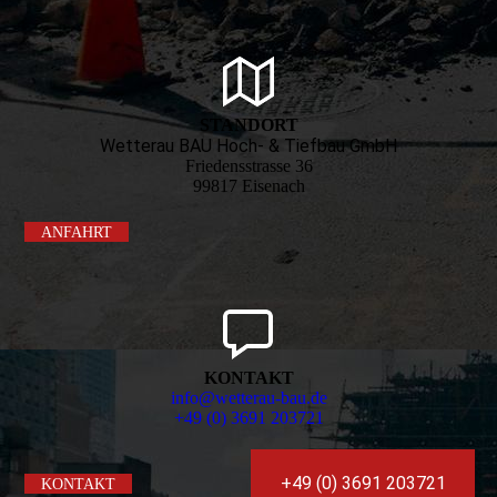
STANDORT
Wetterau BAU Hoch- & Tiefbau GmbH
Friedensstrasse 36
99817 Eisenach
ANFAHRT
KONTAKT
info@wetterau-bau.de
+49 (0) 3691 203721
+49 (0) 3691 203721
KONTAKT