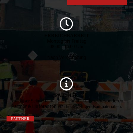
ERREICHBARKEIT
Montag bis Freitag
08:00 - 16:00 Uhr
Nach Vereinbarung
PARTNER
besonderen
Auf dieser Seite erfahren Sie mehr über unsere
Partner & Lieferanten
von hochwertigen Baumaterialien.
PARTNER