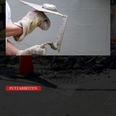
PUTZARBEITEN
Wir bieten Ihnen pass­genaue Putz­systeme, z. B. klassi­schen
Außen­putz, Altputz­sanie­rung, Fachwerk­sanierung, Sanier- und
Wärme­dämm­putz.
PUTZARBEITEN