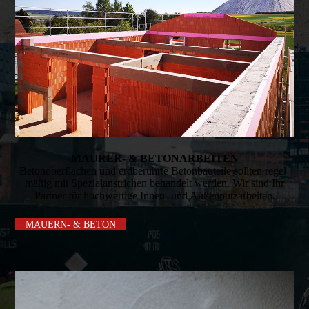
MAURER- & BETONARBEITEN
Beton­oberflächen und erdberührte Beton­bau­teile sollten regel­
mäßig mit Spezial­an­strichen behan­delt werden. Wir sind Ihr
Partner für hoch­­wertige Innen- und Außenputzarbeiten.
MAUERN- & BETON