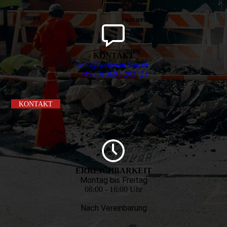
KONTAKT
info@wetterau-bau.de
+49 (0) 3691 203721
KONTAKT
ERREICHBARKEIT
Montag bis Freitag
08:00 - 16:00 Uhr
Nach Vereinbarung