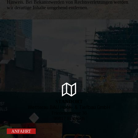
Hinweis. Bei Bekanntwerden von Rechtsverletzungen werden
wir derartige Inhalte umgehend entfernen.
STANDORT
Wetterau BAU Hoch- & Tiefbau GmbH
Friedensstrasse 36
99817 Eisenach
ANFAHRT