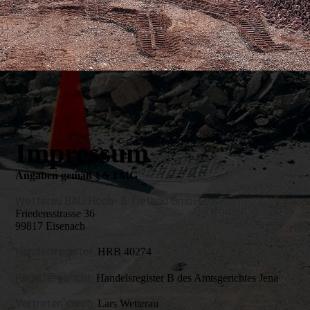
Impressum
Angaben gemäß § 5 TMG
Wetterau BAU Hoch- & Tiefbau GmbH
Friedensstrasse 36
99817 Eisenach
Handelsregister:
HRB 40274
Registergericht:
Handelsregister B des Amtsgerichtes Jena
Vertreten durch:
Lars Wetterau