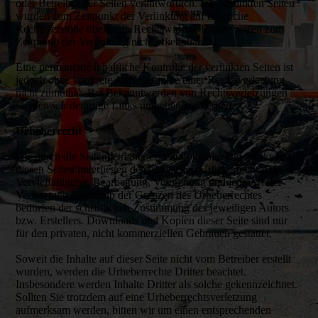
oder Betreiber der Seiten verantwortlich. Die verlinkten Seiten
wurden zum Zeitpunkt der Verlinkung auf mögliche
Rechtsverstöße überprüft. Rechtswidrige Inhalte waren zum
Zeitpunkt der Verlinkung nicht erkennbar.
Eine permanente inhaltliche Kontrolle der verlinkten Seiten ist
jedoch ohne konkrete Anhaltspunkte einer Rechtsverletzung
nicht zumutbar. Bei Bekanntwerden von Rechtsverletzungen
werden wir derartige Links umgehend entfernen.
Urheberrecht
Die durch die Seitenbetreiber erstellten Inhalte und Werke auf
diesen Seiten unterliegen dem deutschen Urheberrecht. Die
Vervielfältigung, Bearbeitung, Verbreitung und jede Art der
Verwertung außerhalb der Grenzen des Urheberrechtes
bedürfen der schriftlichen Zustimmung des jeweiligen Autors
bzw. Erstellers. Downloads und Kopien dieser Seite sind nur
für den privaten, nicht kommerziellen Gebrauch gestattet.
Soweit die Inhalte auf dieser Seite nicht vom Betreiber erstellt
wurden, werden die Urheberrechte Dritter beachtet.
Insbesondere werden Inhalte Dritter als solche gekennzeichnet.
Sollten Sie trotzdem auf eine Urheberrechtsverletzung
aufmerksam werden, bitten wir um einen entsprechenden