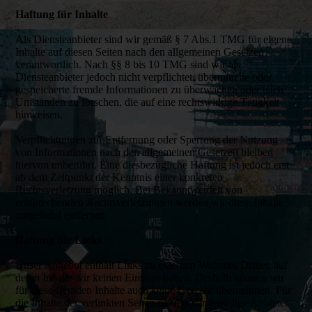
Haftung für Inhalte
Als Diensteanbieter sind wir gemäß § 7 Abs.1 TMG für eigene
Inhalte auf diesen Seiten nach den allgemeinen Gesetzen
verantwortlich. Nach §§ 8 bis 10 TMG sind wir als
Diensteanbieter jedoch nicht verpflichtet, übermittelte oder
gespeicherte fremde Informationen zu überwachen oder nach
Umständen zu forschen, die auf eine rechtswidrige Tätigkeit
hinweisen.
Verpflichtungen zur Entfernung oder Sperrung der Nutzung
von Informationen nach den allgemeinen Gesetzen bleiben
hiervon unberührt. Eine diesbezügliche Haftung ist jedoch erst
ab dem Zeitpunkt der Kenntnis einer konkreten
Rechtsverletzung möglich. Bei Bekanntwerden von
entsprechenden Rechtsverletzungen werden wir diese Inhalte
umgehend entfernen.
Haftung für Links
Unser Angebot enthält Links zu externen Websites Dritter, auf
deren Inhalte wir keinen Einfluss haben. Deshalb können wir
für diese fremden Inhalte auch keine Gewähr übernehmen. Für
die Inhalte der verlinkten Seiten ist stets der jeweilige Anbieter