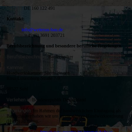
USt.-ID:
DE 160 122 491
Kontakt:
E-Mail:
info@wetterau-bau.de
Telefon:
+49 (0) 3691 203721
Berufsbezeichnung und besondere berufliche Regelungen
Berufsbezeichnung:
Bautechniker
Kammer:
Handwerkskammer Südthüringen
Rosa-Luxemburg-Straße 7-9
98527 Suhl
Verliehen in:
Bundesrepublik Deutschland
Regelungen:
Im Rahmen der handwerklichen Eintragung als
Bautechniker haben wir uns an die gültige Handwerksordnung
(HwO) zu halten.