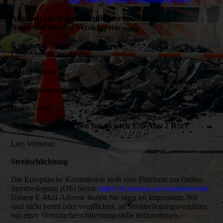
Einsehbar unter:
http://www.gesetze-im-internet.de/hwo
Angaben zur Berufshaftpflichtversicherung
Name und Sitz des Versicherers:
R+V Versicherung AG
Lina-Ammon-Straße 22
90471 Nürnberg
Geltungsraum der Versicherung:
Deutschland
Verantwortlich für den Inhalt nach § 55 Abs. 2 RStV
Lars Wetterau
Streitschlichtung
Die Europäische Kommission stellt eine Plattform zur Online-
Streitbeilegung (OS) bereit:
https://ec.europa.eu/consumers/odr
.
Unsere E-Mail-Adresse finden Sie oben im Impressum. Wir
sind nicht bereit oder verpflichtet, an Streitbeilegungsverfahren
vor einer Verbraucherschlichtungsstelle teilzunehmen.